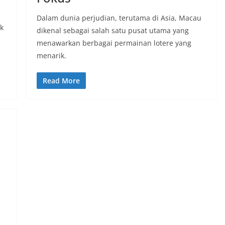
Dalam dunia perjudian, terutama di Asia, Macau
k
dikenal sebagai salah satu pusat utama yang
menawarkan berbagai permainan lotere yang
menarik.
Read More