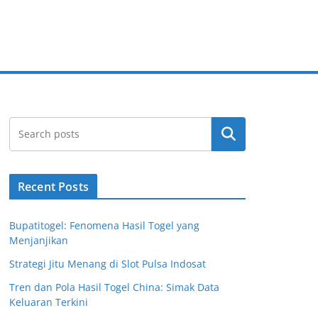
Search
Recent Posts
Bupatitogel: Fenomena Hasil Togel yang
Menjanjikan
Strategi Jitu Menang di Slot Pulsa Indosat
Tren dan Pola Hasil Togel China: Simak Data
Keluaran Terkini