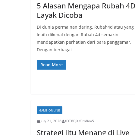
5 Alasan Mengapa Rubah 4
Layak Dicoba
Di dunia permainan daring, Rubah4d atau yang
lebih dikenal dengan Rubah 4d semakin
mendapatkan perhatian dari para penggemar.
Dengan berbagai
Read More
GAME ONLINE
July 21, 2026
fOT8EJXjf0m8ov5
Strategi Jitu Menang di Live