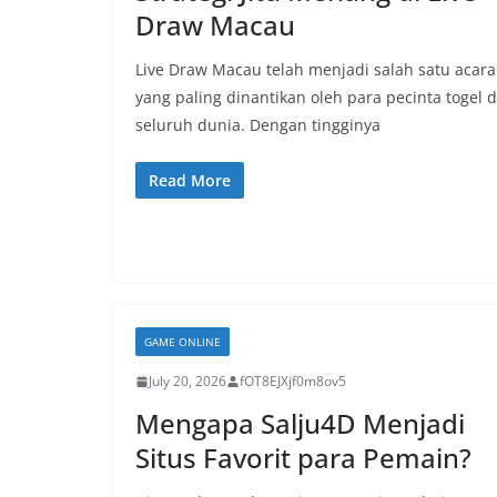
Draw Macau
Live Draw Macau telah menjadi salah satu acara
yang paling dinantikan oleh para pecinta togel d
seluruh dunia. Dengan tingginya
Read More
GAME ONLINE
July 20, 2026
fOT8EJXjf0m8ov5
Mengapa Salju4D Menjadi
Situs Favorit para Pemain?