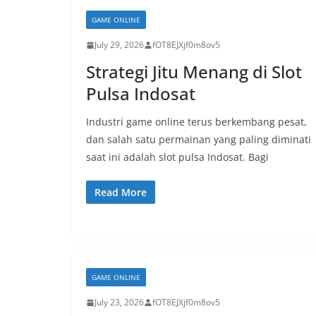
GAME ONLINE
July 29, 2026
fOT8EJXjf0m8ov5
Strategi Jitu Menang di Slot
Pulsa Indosat
Industri game online terus berkembang pesat,
dan salah satu permainan yang paling diminati
saat ini adalah slot pulsa Indosat. Bagi
Read More
GAME ONLINE
July 23, 2026
fOT8EJXjf0m8ov5