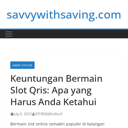
Skip
savvywithsaving.com
to
content
GAME ONLINE
Keuntungan Bermain
Slot Qris: Apa yang
Harus Anda Ketahui
July 6, 2025
fOT8EJXjf0m8ov5
Bermain slot online semakin populer di kalangan