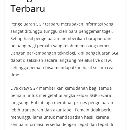
Terbaru
Pengeluaran SGP terbaru merupakan informasi yang
sangat ditunggu-tunggu oleh para penggemar togel.
Setiap hasil pengeluaran memberikan harapan dan
peluang bagi pemain yang telah memasang nomor.
Dengan perkembangan teknologi, kini pengeluaran SGP
dapat disaksikan secara langsung melalui live draw,
sehingga pemain bisa mendapatkan hasil secara real-
time.
Live draw SGP memberikan kemudahan bagi semua
pemain untuk mengetahui angka keluar SGP secara
langsung. Hal ini juga membuat proses pengeluaran
lebih transparan dan akuntabel. Pemain tidak perlu
menunggu lama untuk mendapatkan hasil, karena
semua informasi tersedia dengan cepat dan tepat di