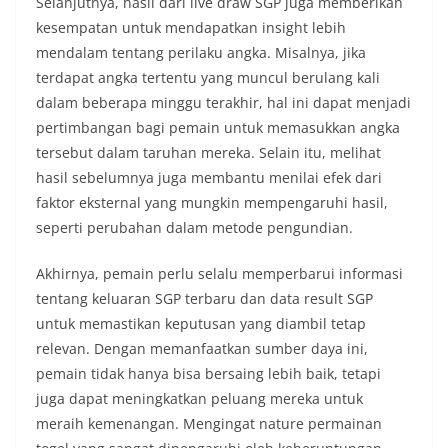
Selanjutnya, hasil dari live draw SGP juga memberikan
kesempatan untuk mendapatkan insight lebih
mendalam tentang perilaku angka. Misalnya, jika
terdapat angka tertentu yang muncul berulang kali
dalam beberapa minggu terakhir, hal ini dapat menjadi
pertimbangan bagi pemain untuk memasukkan angka
tersebut dalam taruhan mereka. Selain itu, melihat
hasil sebelumnya juga membantu menilai efek dari
faktor eksternal yang mungkin mempengaruhi hasil,
seperti perubahan dalam metode pengundian.
Akhirnya, pemain perlu selalu memperbarui informasi
tentang keluaran SGP terbaru dan data result SGP
untuk memastikan keputusan yang diambil tetap
relevan. Dengan memanfaatkan sumber daya ini,
pemain tidak hanya bisa bersaing lebih baik, tetapi
juga dapat meningkatkan peluang mereka untuk
meraih kemenangan. Mengingat nature permainan