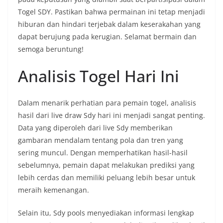
Togel SDY. Pastikan bahwa permainan ini tetap menjadi
hiburan dan hindari terjebak dalam keserakahan yang
dapat berujung pada kerugian. Selamat bermain dan
semoga beruntung!
Analisis Togel Hari Ini
Dalam menarik perhatian para pemain togel, analisis
hasil dari live draw Sdy hari ini menjadi sangat penting.
Data yang diperoleh dari live Sdy memberikan
gambaran mendalam tentang pola dan tren yang
sering muncul. Dengan memperhatikan hasil-hasil
sebelumnya, pemain dapat melakukan prediksi yang
lebih cerdas dan memiliki peluang lebih besar untuk
meraih kemenangan.
Selain itu, Sdy pools menyediakan informasi lengkap