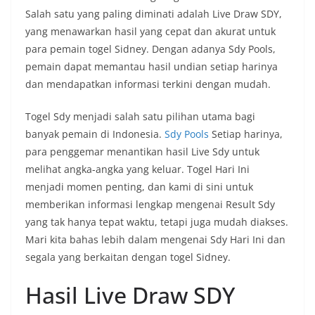
Salah satu yang paling diminati adalah Live Draw SDY,
yang menawarkan hasil yang cepat dan akurat untuk
para pemain togel Sidney. Dengan adanya Sdy Pools,
pemain dapat memantau hasil undian setiap harinya
dan mendapatkan informasi terkini dengan mudah.
Togel Sdy menjadi salah satu pilihan utama bagi
banyak pemain di Indonesia.
Sdy Pools
Setiap harinya,
para penggemar menantikan hasil Live Sdy untuk
melihat angka-angka yang keluar. Togel Hari Ini
menjadi momen penting, dan kami di sini untuk
memberikan informasi lengkap mengenai Result Sdy
yang tak hanya tepat waktu, tetapi juga mudah diakses.
Mari kita bahas lebih dalam mengenai Sdy Hari Ini dan
segala yang berkaitan dengan togel Sidney.
Hasil Live Draw SDY