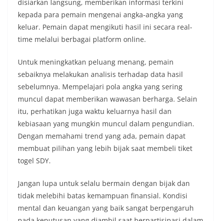
disiarkan langsung, memberikan informasi terkini
kepada para pemain mengenai angka-angka yang
keluar. Pemain dapat mengikuti hasil ini secara real-
time melalui berbagai platform online.
Untuk meningkatkan peluang menang, pemain
sebaiknya melakukan analisis terhadap data hasil
sebelumnya. Mempelajari pola angka yang sering
muncul dapat memberikan wawasan berharga. Selain
itu, perhatikan juga waktu keluarnya hasil dan
kebiasaan yang mungkin muncul dalam pengundian.
Dengan memahami trend yang ada, pemain dapat
membuat pilihan yang lebih bijak saat membeli tiket
togel SDY.
Jangan lupa untuk selalu bermain dengan bijak dan
tidak melebihi batas kemampuan finansial. Kondisi
mental dan keuangan yang baik sangat berpengaruh
pada keputusan yang diambil saat berpartisipasi dalam