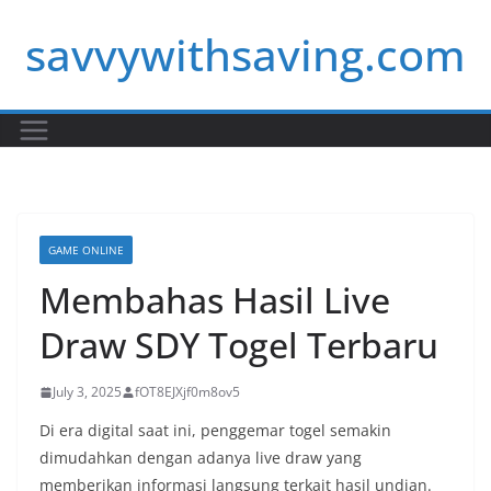
Skip
savvywithsaving.com
to
content
GAME ONLINE
Membahas Hasil Live
Draw SDY Togel Terbaru
July 3, 2025
fOT8EJXjf0m8ov5
Di era digital saat ini, penggemar togel semakin
dimudahkan dengan adanya live draw yang
memberikan informasi langsung terkait hasil undian.