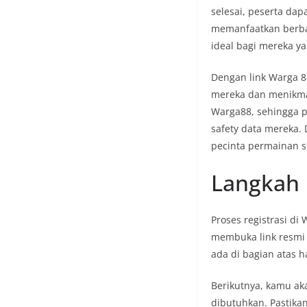
selesai, peserta da
memanfaatkan berbag
ideal bagi mereka y
Dengan link Warga 8
mereka dan menikma
Warga88, sehingga p
safety data mereka. 
pecinta permainan sl
Langkah 
Proses registrasi d
membuka link resmi 
ada di bagian atas h
Berikutnya, kamu ak
dibutuhkan. Pastika