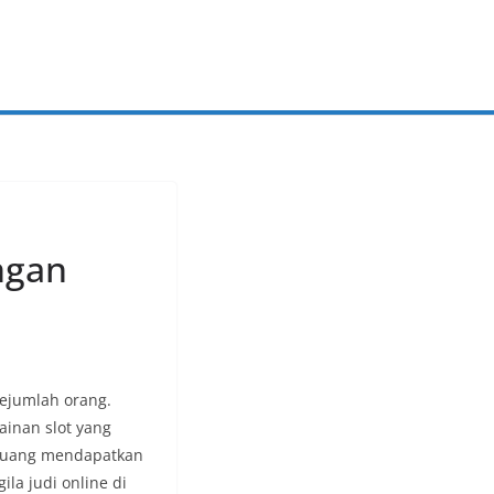
ngan
sejumlah orang.
inan slot yang
eluang mendapatkan
la judi online di