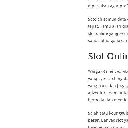
diperlukan agar profi
Setelah semua data 
tepat, kamu akan di
slot online yang se
sandi, atau gunakan 
Slot Onli
Warga88 menyediakan
yang eye-catching d
yang baru dan juga 
adventure dan fant
berbeda dan mende
Salah satu keunggul
besar. Banyak slot 
bagi pemain untuk m