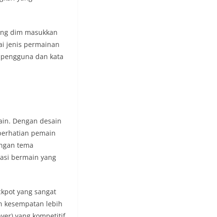
yang dim masukkan
ai jenis permainan
a pengguna dan kata
ain. Dengan desain
perhatian pemain
engan tema
asi bermain yang
ckpot yang sangat
an kesempatan lebih
r) yang kompetitif,