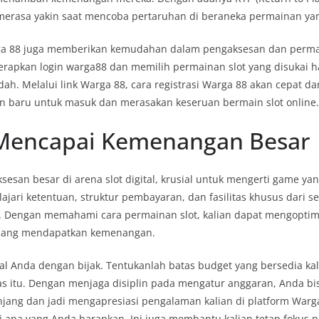
merasa yakin saat mencoba pertaruhan di beraneka permainan ya
rga 88 juga memberikan kemudahan dalam pengaksesan dan perma
apkan login warga88 dan memilih permainan slot yang disukai h
ah. Melalui link Warga 88, cara registrasi Warga 88 akan cepat d
baru untuk masuk dan merasakan keseruan bermain slot online.
 Mencapai Kemenangan Besar
esan besar di arena slot digital, krusial untuk mengerti game yan
jari ketentuan, struktur pembayaran, dan fasilitas khusus dari s
. Dengan memahami cara permainan slot, kalian dapat mengoptim
ang mendapatkan kemenangan.
l Anda dengan bijak. Tentukanlah batas budget yang bersedia kal
as itu. Dengan menjaga disiplin pada mengatur anggaran, Anda b
njang dan jadi mengapresiasi pengalaman kalian di platform War
ri apa yang Anda harapkan. Ini juga membantu kalian tetap fokus