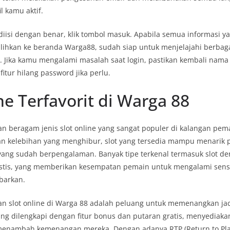
l kamu aktif.
diisi dengan benar, klik tombol masuk. Apabila semua informasi 
alihkan ke beranda Warga88, sudah siap untuk menjelajahi berbag
ru. Jika kamu mengalami masalah saat login, pastikan kembali nam
fitur hilang password jika perlu.
ne Terfavorit di Warga 88
 beragam jenis slot online yang sangat populer di kalangan pem
an kelebihan yang menghibur, slot yang tersedia mampu menarik 
yang sudah berpengalaman. Banyak tipe terkenal termasuk slot d
astis, yang memberikan kesempatan pemain untuk mengalami sens
barkan.
an slot online di Warga 88 adalah peluang untuk memenangkan ja
yang dilengkapi dengan fitur bonus dan putaran gratis, menyediak
enambah kemenangan mereka. Dengan adanya RTP (Return to Playe