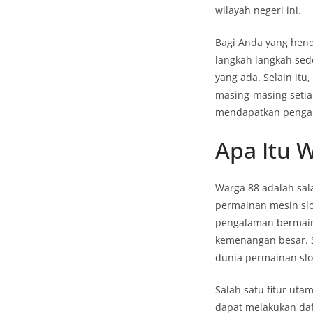
wilayah negeri ini.
Bagi Anda yang hend
langkah langkah sed
yang ada. Selain it
masing-masing setiap
mendapatkan pengal
Apa Itu 
Warga 88 adalah sal
permainan mesin slo
pengalaman bermain 
kemenangan besar. S
dunia permainan sl
Salah satu fitur ut
dapat melakukan daf