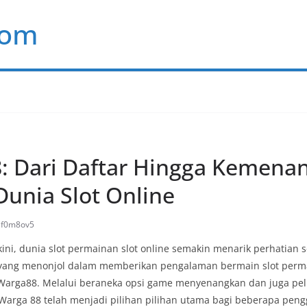
com
: Dari Daftar Hingga Kemena
Dunia Slot Online
jf0m8ov5
 kini, dunia slot permainan slot online semakin menarik perhatian 
 yang menonjol dalam memberikan pengalaman bermain slot perma
Warga88. Melalui beraneka opsi game menyenangkan dan juga p
arga 88 telah menjadi pilihan pilihan utama bagi beberapa penggi