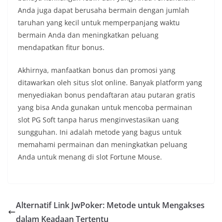
Anda juga dapat berusaha bermain dengan jumlah
taruhan yang kecil untuk memperpanjang waktu
bermain Anda dan meningkatkan peluang
mendapatkan fitur bonus.
Akhirnya, manfaatkan bonus dan promosi yang
ditawarkan oleh situs slot online. Banyak platform yang
menyediakan bonus pendaftaran atau putaran gratis
yang bisa Anda gunakan untuk mencoba permainan
slot PG Soft tanpa harus menginvestasikan uang
sungguhan. Ini adalah metode yang bagus untuk
memahami permainan dan meningkatkan peluang
Anda untuk menang di slot Fortune Mouse.
Alternatif Link JwPoker: Metode untuk Mengakses
dalam Keadaan Tertentu