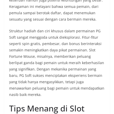
keseruan namun juga potensi keuntungan yang besar.
Keragaman ini melayani bahwa semua pemain, dari
pemula sampai berotak daftar, dapat menemukan
sesuatu yang sesuai dengan cara bermain mereka.
Struktur hadiah dan ciri khusus dalam permainan PG
Soft sangat menggoda untuk dieksplorasi. Fitur-fitur
seperti spin gratis, pembesar, dan bonus berinteraksi
semakin meningkatkan daya pikat permainan. Slot
Fortune Mouse, misalnya, memberikan peluang
berlipat ganda bagi pemain untuk meraih keberhasilan
yang signifikan. Dengan mekanika permainan yang
baru, PG Soft sukses menciptakan eksperiens bermain
yang tidak hanya mengasyikkan, tetapi juga
menawarkan peluang bagi pemain untuk mendapatkan
nasib baik mereka.
Tips Menang di Slot