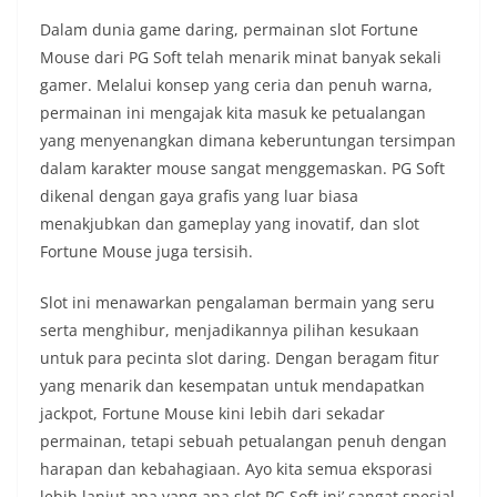
Dalam dunia game daring, permainan slot Fortune
Mouse dari PG Soft telah menarik minat banyak sekali
gamer. Melalui konsep yang ceria dan penuh warna,
permainan ini mengajak kita masuk ke petualangan
yang menyenangkan dimana keberuntungan tersimpan
dalam karakter mouse sangat menggemaskan. PG Soft
dikenal dengan gaya grafis yang luar biasa
menakjubkan dan gameplay yang inovatif, dan slot
Fortune Mouse juga tersisih.
Slot ini menawarkan pengalaman bermain yang seru
serta menghibur, menjadikannya pilihan kesukaan
untuk para pecinta slot daring. Dengan beragam fitur
yang menarik dan kesempatan untuk mendapatkan
jackpot, Fortune Mouse kini lebih dari sekadar
permainan, tetapi sebuah petualangan penuh dengan
harapan dan kebahagiaan. Ayo kita semua eksporasi
lebih lanjut apa yang apa slot PG Soft ini’ sangat spesial