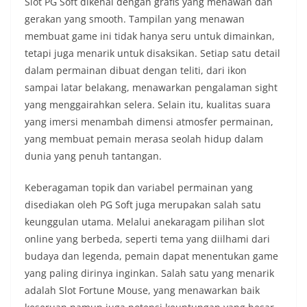
Slot PG Soft dikenal dengan grafis yang menawan dan
gerakan yang smooth. Tampilan yang menawan
membuat game ini tidak hanya seru untuk dimainkan,
tetapi juga menarik untuk disaksikan. Setiap satu detail
dalam permainan dibuat dengan teliti, dari ikon
sampai latar belakang, menawarkan pengalaman sight
yang menggairahkan selera. Selain itu, kualitas suara
yang imersi menambah dimensi atmosfer permainan,
yang membuat pemain merasa seolah hidup dalam
dunia yang penuh tantangan.
Keberagaman topik dan variabel permainan yang
disediakan oleh PG Soft juga merupakan salah satu
keunggulan utama. Melalui anekaragam pilihan slot
online yang berbeda, seperti tema yang diilhami dari
budaya dan legenda, pemain dapat menentukan game
yang paling dirinya inginkan. Salah satu yang menarik
adalah Slot Fortune Mouse, yang menawarkan baik