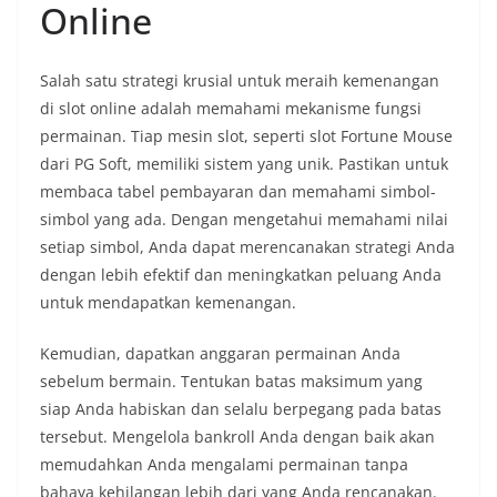
Online
Salah satu strategi krusial untuk meraih kemenangan
di slot online adalah memahami mekanisme fungsi
permainan. Tiap mesin slot, seperti slot Fortune Mouse
dari PG Soft, memiliki sistem yang unik. Pastikan untuk
membaca tabel pembayaran dan memahami simbol-
simbol yang ada. Dengan mengetahui memahami nilai
setiap simbol, Anda dapat merencanakan strategi Anda
dengan lebih efektif dan meningkatkan peluang Anda
untuk mendapatkan kemenangan.
Kemudian, dapatkan anggaran permainan Anda
sebelum bermain. Tentukan batas maksimum yang
siap Anda habiskan dan selalu berpegang pada batas
tersebut. Mengelola bankroll Anda dengan baik akan
memudahkan Anda mengalami permainan tanpa
bahaya kehilangan lebih dari yang Anda rencanakan.