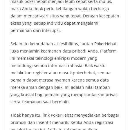
masuk pokerhebat menjadi lebih cepat serta mulus,
maka Anda tidak perlu kehilangan waktu berharga
dalam mencari-cari situs yang tepat. Dengan kecepatan
akses yang, setiap individu dapat mengalami
permainan dari interupsi.
Selain itu kemudahan aksesibilitas, tautan PokerHebat
juga menjamin keamanan data pribadi Anda. Platform
ini memakai teknologi enkripsi modern yang
melindungi semua informasi rahasia. Baik waktu
melakukan register atau masuk pokerhebat, semua
pemain dapat merasa nyaman karena semua data
mereka aman dengan baik. Ini adalah nilai tambah
yang krusial bagi pemain yang memprioritaskan privasi
serta keamanan saat bermain.
Tidak hanya itu, link PokerHebat menyediakan berbagai
promosi dan insentif menarik. Ketika Anda registrasi
melalui tautan ini, Anda bakal mendapatkan