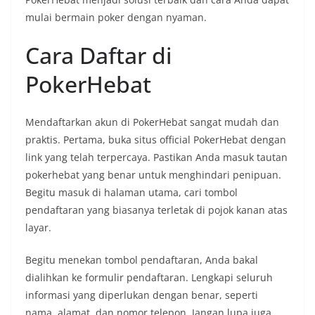
mulai bermain poker dengan nyaman.
Cara Daftar di
PokerHebat
Mendaftarkan akun di PokerHebat sangat mudah dan
praktis. Pertama, buka situs official PokerHebat dengan
link yang telah terpercaya. Pastikan Anda masuk tautan
pokerhebat yang benar untuk menghindari penipuan.
Begitu masuk di halaman utama, cari tombol
pendaftaran yang biasanya terletak di pojok kanan atas
layar.
Begitu menekan tombol pendaftaran, Anda bakal
dialihkan ke formulir pendaftaran. Lengkapi seluruh
informasi yang diperlukan dengan benar, seperti
nama, alamat, dan nomor telepon. Jangan lupa juga