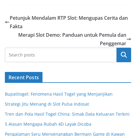
Petunjuk Mendalam RTP Slot: Mengupas Cerita dan
Fakta
Merapi Slot Demo: Panduan untuk Pemula dan
Penggemar
Search
Recent Posts
Bupatitogel: Fenomena Hasil Togel yang Menjanjikan
Strategi Jitu Menang di Slot Pulsa Indosat
Tren dan Pola Hasil Togel China: Simak Data Keluaran Terkini
5 Alasan Mengapa Rubah 4D Layak Dicoba
Pengalaman Seru Menyenangkan Bermain Game di Kawan