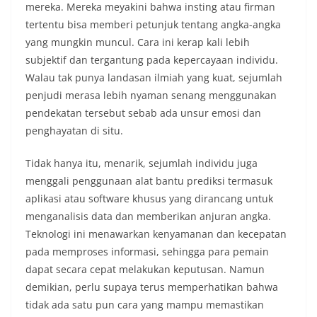
mereka. Mereka meyakini bahwa insting atau firman
tertentu bisa memberi petunjuk tentang angka-angka
yang mungkin muncul. Cara ini kerap kali lebih
subjektif dan tergantung pada kepercayaan individu.
Walau tak punya landasan ilmiah yang kuat, sejumlah
penjudi merasa lebih nyaman senang menggunakan
pendekatan tersebut sebab ada unsur emosi dan
penghayatan di situ.
Tidak hanya itu, menarik, sejumlah individu juga
menggali penggunaan alat bantu prediksi termasuk
aplikasi atau software khusus yang dirancang untuk
menganalisis data dan memberikan anjuran angka.
Teknologi ini menawarkan kenyamanan dan kecepatan
pada memproses informasi, sehingga para pemain
dapat secara cepat melakukan keputusan. Namun
demikian, perlu supaya terus memperhatikan bahwa
tidak ada satu pun cara yang mampu memastikan