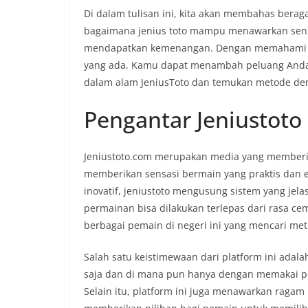
Di dalam tulisan ini, kita akan membahas berag
bagaimana jenius toto mampu menawarkan sensas
mendapatkan kemenangan. Dengan memahami me
yang ada, Kamu dapat menambah peluang Anda un
dalam alam JeniusToto dan temukan metode de
Pengantar Jeniustoto
Jeniustoto.com merupakan media yang memberik
memberikan sensasi bermain yang praktis dan 
inovatif, jeniustoto mengusung sistem yang jela
permainan bisa dilakukan terlepas dari rasa cem
berbagai pemain di negeri ini yang mencari me
Salah satu keistimewaan dari platform ini ada
saja dan di mana pun hanya dengan memakai per
Selain itu, platform ini juga menawarkan ragam