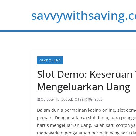
Skip
savvywithsaving.
to
content
GAME ONLINE
Slot Demo: Keseruan
Mengeluarkan Uang
October 19, 2025
fOT8EJXjf0m8ov5
Dalam dunia permainan kasino online, slot demo 
pemain. Dengan adanya slot demo, para pengg
harus mengeluarkan uang. Salah satu contoh ya
menawarkan pengalaman bermain yang seru da