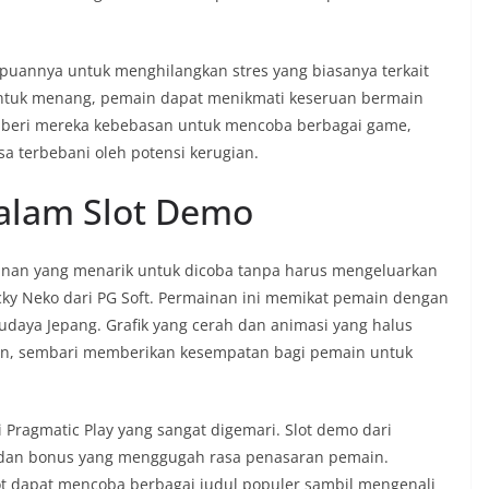
uannya untuk menghilangkan stres yang biasanya terkait
untuk menang, pemain dapat menikmati keseruan bermain
memberi mereka kebebasan untuk mencoba berbagai game,
a terbebani oleh potensi kerugian.
alam Slot Demo
an yang menarik untuk dicoba tanpa harus mengeluarkan
cky Neko dari PG Soft. Permainan ini memikat pemain dengan
udaya Jepang. Grafik yang cerah dan animasi yang halus
an, sembari memberikan kesempatan bagi pemain untuk
 Pragmatic Play yang sangat digemari. Slot demo dari
k dan bonus yang menggugah rasa penasaran pemain.
 dapat mencoba berbagai judul populer sambil mengenali