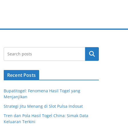
Search
Recent Posts
Bupatitogel: Fenomena Hasil Togel yang
Menjanjikan
Strategi Jitu Menang di Slot Pulsa Indosat
Tren dan Pola Hasil Togel China: Simak Data
Keluaran Terkini