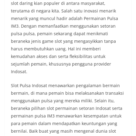
slot daring kian populer di antara masyarakat,
terutama di negara kita. Salah satu inovasi menarik
menarik yang muncul hadir adalah Permainan Pulsa
IM3. Dengan memanfaatkan menggunakan setoran
pulsa pulsa, pemain sekarang dapat menikmati
beraneka jenis game slot yang mengasyikkan tanpa
harus membutuhkan uang. Hal ini memberi
kemudahan akses dan serta fleksibilitas untuk
sejumlah pemain, khususnya pengguna provider
Indosat.
Slot Pulsa Indosat menawarkan pengalaman bermain
bermain, di mana pemain bisa melaksanakan transaksi
menggunakan pulsa yang mereka miliki. Selain itu,
beraneka pilihan slot permainan setoran Indosat serta
permainan pulsa IM3 menawarkan kesempatan untuk
para pemain dalam mendapatkan keuntungan yang
bernilai. Baik buat yang masih mengenal dunia slot