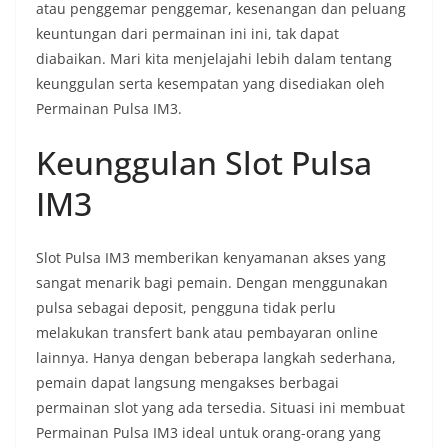
atau penggemar penggemar, kesenangan dan peluang
keuntungan dari permainan ini ini, tak dapat
diabaikan. Mari kita menjelajahi lebih dalam tentang
keunggulan serta kesempatan yang disediakan oleh
Permainan Pulsa IM3.
Keunggulan Slot Pulsa
IM3
Slot Pulsa IM3 memberikan kenyamanan akses yang
sangat menarik bagi pemain. Dengan menggunakan
pulsa sebagai deposit, pengguna tidak perlu
melakukan transfert bank atau pembayaran online
lainnya. Hanya dengan beberapa langkah sederhana,
pemain dapat langsung mengakses berbagai
permainan slot yang ada tersedia. Situasi ini membuat
Permainan Pulsa IM3 ideal untuk orang-orang yang