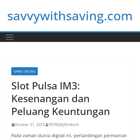
Skip
savvywithsaving.com
to
content
GAME ONLINE
Slot Pulsa IM3:
Kesenangan dan
Peluang Keuntungan
October 31, 2025
fOT8EJXjf0m8ov5
Pada zaman dunia digital ini, pertandingan permainan