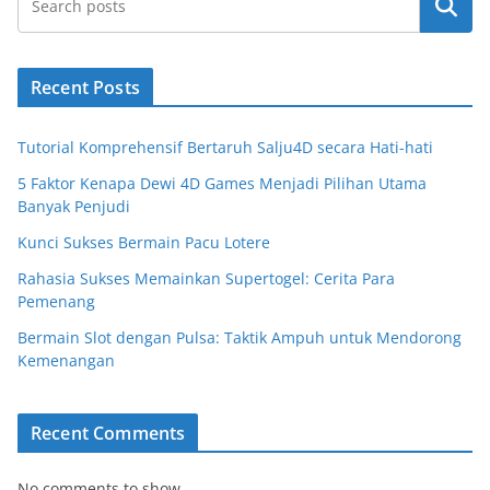
Search
Recent Posts
Tutorial Komprehensif Bertaruh Salju4D secara Hati-hati
5 Faktor Kenapa Dewi 4D Games Menjadi Pilihan Utama
Banyak Penjudi
Kunci Sukses Bermain Pacu Lotere
Rahasia Sukses Memainkan Supertogel: Cerita Para
Pemenang
Bermain Slot dengan Pulsa: Taktik Ampuh untuk Mendorong
Kemenangan
Recent Comments
No comments to show.