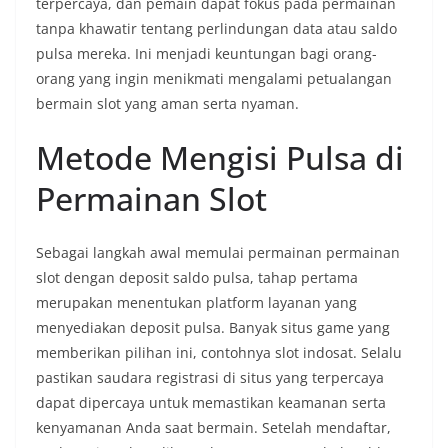
terpercaya, dan pemain dapat fokus pada permainan
tanpa khawatir tentang perlindungan data atau saldo
pulsa mereka. Ini menjadi keuntungan bagi orang-
orang yang ingin menikmati mengalami petualangan
bermain slot yang aman serta nyaman.
Metode Mengisi Pulsa di
Permainan Slot
Sebagai langkah awal memulai permainan permainan
slot dengan deposit saldo pulsa, tahap pertama
merupakan menentukan platform layanan yang
menyediakan deposit pulsa. Banyak situs game yang
memberikan pilihan ini, contohnya slot indosat. Selalu
pastikan saudara registrasi di situs yang terpercaya
dapat dipercaya untuk memastikan keamanan serta
kenyamanan Anda saat bermain. Setelah mendaftar,