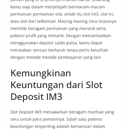
kamu siap dalam menjelajahi bermacam-macam
permainan permainan slot, entah itu slot im3, slot tri,
atau slot dari telkomsel. Masing-masing situs biasanya
memiliki beragam permainan yang menarik serta
potensi profit yang menarik. Dengan memanfaatkan
menggunakan deposit saldo pulsa, kamu dapat
merasakan sensasi bertaruh tanpa perlu kesulitan
dengan metode metode pembayaran yang lain.
Kemungkinan
Keuntungan dari Slot
Deposit IM3
Slot Deposit IM3 menawarkan beragam manfaat yang
seru untuk para pemainnya. Salah satu potensi
keuntungan terpenting adalah kemanisan dalam