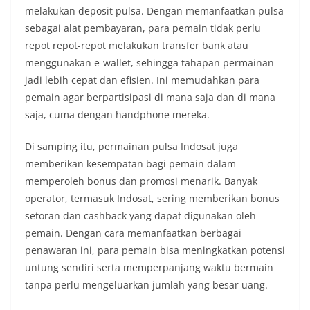
melakukan deposit pulsa. Dengan memanfaatkan pulsa
sebagai alat pembayaran, para pemain tidak perlu
repot repot-repot melakukan transfer bank atau
menggunakan e-wallet, sehingga tahapan permainan
jadi lebih cepat dan efisien. Ini memudahkan para
pemain agar berpartisipasi di mana saja dan di mana
saja, cuma dengan handphone mereka.
Di samping itu, permainan pulsa Indosat juga
memberikan kesempatan bagi pemain dalam
memperoleh bonus dan promosi menarik. Banyak
operator, termasuk Indosat, sering memberikan bonus
setoran dan cashback yang dapat digunakan oleh
pemain. Dengan cara memanfaatkan berbagai
penawaran ini, para pemain bisa meningkatkan potensi
untung sendiri serta memperpanjang waktu bermain
tanpa perlu mengeluarkan jumlah yang besar uang.