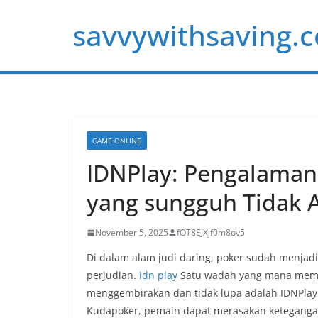
Skip
savvywithsaving.
to
content
GAME ONLINE
IDNPlay: Pengalaman
yang sungguh Tidak 
November 5, 2025
fOT8EJXjf0m8ov5
Di dalam alam judi daring, poker sudah menjadi
perjudian.
idn play
Satu wadah yang mana memb
menggembirakan dan tidak lupa adalah IDNPlay.
Kudapoker, pemain dapat merasakan ketegangan