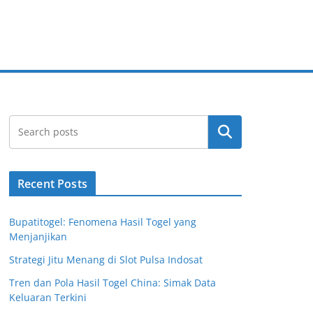
Search
Recent Posts
Bupatitogel: Fenomena Hasil Togel yang
Menjanjikan
Strategi Jitu Menang di Slot Pulsa Indosat
Tren dan Pola Hasil Togel China: Simak Data
Keluaran Terkini