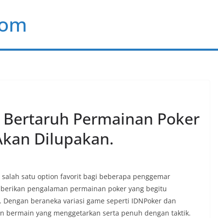
com
 Bertaruh Permainan Poker
Akan Dilupakan.
 salah satu option favorit bagi beberapa penggemar
erikan pengalaman permainan poker yang begitu
 Dengan beraneka variasi game seperti IDNPoker dan
 bermain yang menggetarkan serta penuh dengan taktik.