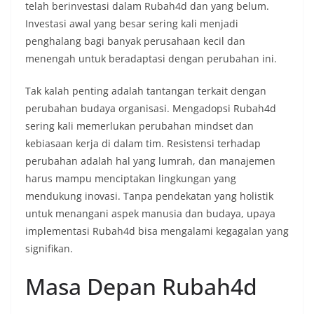
telah berinvestasi dalam Rubah4d dan yang belum.
Investasi awal yang besar sering kali menjadi
penghalang bagi banyak perusahaan kecil dan
menengah untuk beradaptasi dengan perubahan ini.
Tak kalah penting adalah tantangan terkait dengan
perubahan budaya organisasi. Mengadopsi Rubah4d
sering kali memerlukan perubahan mindset dan
kebiasaan kerja di dalam tim. Resistensi terhadap
perubahan adalah hal yang lumrah, dan manajemen
harus mampu menciptakan lingkungan yang
mendukung inovasi. Tanpa pendekatan yang holistik
untuk menangani aspek manusia dan budaya, upaya
implementasi Rubah4d bisa mengalami kegagalan yang
signifikan.
Masa Depan Rubah4d