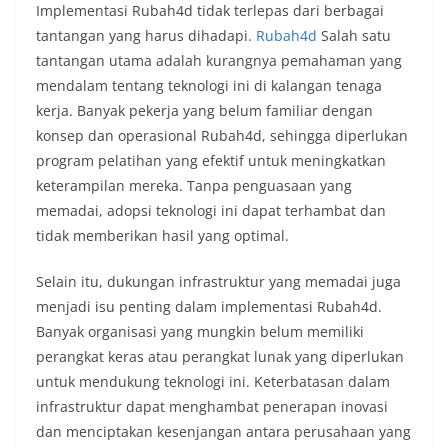
Implementasi Rubah4d tidak terlepas dari berbagai
tantangan yang harus dihadapi.
Rubah4d
Salah satu
tantangan utama adalah kurangnya pemahaman yang
mendalam tentang teknologi ini di kalangan tenaga
kerja. Banyak pekerja yang belum familiar dengan
konsep dan operasional Rubah4d, sehingga diperlukan
program pelatihan yang efektif untuk meningkatkan
keterampilan mereka. Tanpa penguasaan yang
memadai, adopsi teknologi ini dapat terhambat dan
tidak memberikan hasil yang optimal.
Selain itu, dukungan infrastruktur yang memadai juga
menjadi isu penting dalam implementasi Rubah4d.
Banyak organisasi yang mungkin belum memiliki
perangkat keras atau perangkat lunak yang diperlukan
untuk mendukung teknologi ini. Keterbatasan dalam
infrastruktur dapat menghambat penerapan inovasi
dan menciptakan kesenjangan antara perusahaan yang