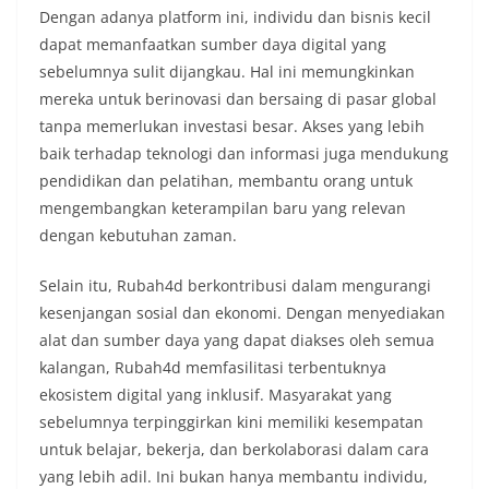
Dengan adanya platform ini, individu dan bisnis kecil
dapat memanfaatkan sumber daya digital yang
sebelumnya sulit dijangkau. Hal ini memungkinkan
mereka untuk berinovasi dan bersaing di pasar global
tanpa memerlukan investasi besar. Akses yang lebih
baik terhadap teknologi dan informasi juga mendukung
pendidikan dan pelatihan, membantu orang untuk
mengembangkan keterampilan baru yang relevan
dengan kebutuhan zaman.
Selain itu, Rubah4d berkontribusi dalam mengurangi
kesenjangan sosial dan ekonomi. Dengan menyediakan
alat dan sumber daya yang dapat diakses oleh semua
kalangan, Rubah4d memfasilitasi terbentuknya
ekosistem digital yang inklusif. Masyarakat yang
sebelumnya terpinggirkan kini memiliki kesempatan
untuk belajar, bekerja, dan berkolaborasi dalam cara
yang lebih adil. Ini bukan hanya membantu individu,