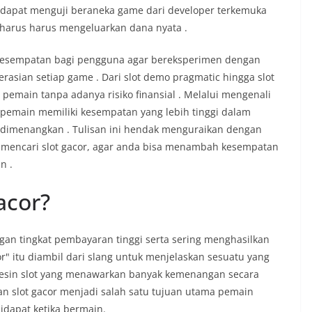
 dapat menguji beraneka game dari developer terkemuka
 harus harus mengeluarkan dana nyata .
kesempatan bagi pengguna agar bereksperimen dengan
asian setiap game . Dari slot demo pragmatic hingga slot
emain tanpa adanya risiko finansial . Melalui mengenali
, pemain memiliki kesempatan yang lebih tinggi dalam
dimenangkan . Tulisan ini hendak menguraikan dengan
da mencari slot gacor, agar anda bisa menambah kesempatan
n .
acor?
ngan tingkat pembayaran tinggi serta sering menghasilkan
r" itu diambil dari slang untuk menjelaskan sesuatu yang
 mesin slot yang menawarkan banyak kemenangan secara
n slot gacor menjadi salah satu tujuan utama pemain
dapat ketika bermain.