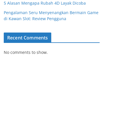
5 Alasan Mengapa Rubah 4D Layak Dicoba
Pengalaman Seru Menyenangkan Bermain Game
di Kawan Slot: Review Pengguna
Recent Comments
No comments to show.