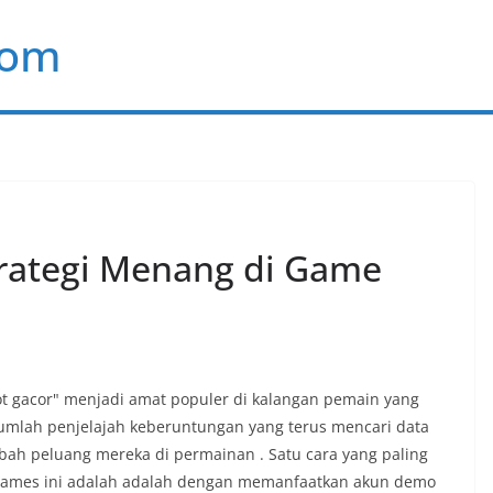
com
Strategi Menang di Game
lot gacor" menjadi amat populer di kalangan pemain yang
sejumlah penjelajah keberuntungan yang terus mencari data
bah peluang mereka di permainan . Satu cara yang paling
games ini adalah adalah dengan memanfaatkan akun demo