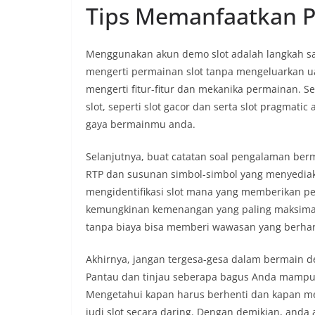
Tips Memanfaatkan P
Menggunakan akun demo slot adalah langkah sa
mengerti permainan slot tanpa mengeluarkan ua
mengerti fitur-fitur dan mekanika permainan. 
slot, seperti slot gacor dan serta slot pragmat
gaya bermainmu anda.
Selanjutnya, buat catatan soal pengalaman bermai
RTP dan susunan simbol-simbol yang menyediak
mengidentifikasi slot mana yang memberikan pe
kemungkinan kemenangan yang paling maksimal.
tanpa biaya bisa memberi wawasan yang berharg
Akhirnya, jangan tergesa-gesa dalam bermain d
Pantau dan tinjau seberapa bagus Anda mampu
Mengetahui kapan harus berhenti dan kapan mel
judi slot secara daring. Dengan demikian, anda