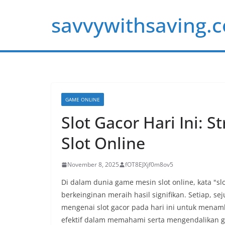
Skip
savvywithsaving.
to
content
GAME ONLINE
Slot Gacor Hari Ini: 
Slot Online
November 8, 2025
fOT8EJXjf0m8ov5
Di dalam dunia game mesin slot online, kata "s
berkeinginan meraih hasil signifikan. Setiap, 
mengenai slot gacor pada hari ini untuk menam
efektif dalam memahami serta mengendalikan 