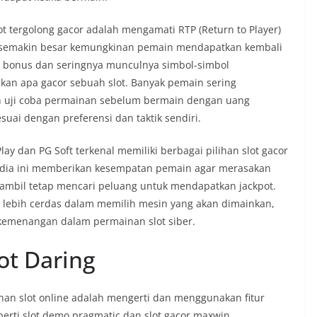
ot tergolong gacor adalah mengamati RTP (Return to Player)
P, semakin besar kemungkinan pemain mendapatkan kembali
tur bonus dan seringnya munculnya simbol-simbol
kan apa gacor sebuah slot. Banyak pemain sering
 uji coba permainan sebelum bermain dengan uang
uai dengan preferensi dan taktik sendiri.
y dan PG Soft terkenal memiliki berbagai pilihan slot gacor
yedia ini memberikan kesempatan pemain agar merasakan
 sambil tetap mencari peluang untuk mendapatkan jackpot.
 lebih cerdas dalam memilih mesin yang akan dimainkan,
kemenangan dalam permainan slot siber.
ot Daring
inan slot online adalah mengerti dan menggunakan fitur
erti slot demo pragmatic dan slot gacor maxwin,