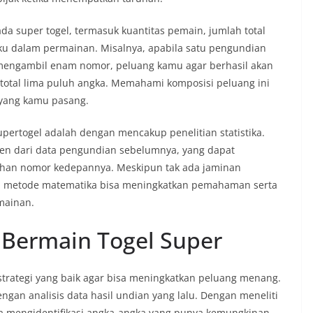
a super togel, termasuk kuantitas pemain, jumlah total
aku dalam permainan. Misalnya, apabila satu pengundian
engambil enam nomor, peluang kamu agar berhasil akan
 total lima puluh angka. Memahami komposisi peluang ini
yang kamu pasang.
pertogel adalah dengan mencakup penelitian statistika.
en dari data pengundian sebelumnya, yang dapat
ihan nomor kedepannya. Meskipun tak ada jaminan
t, metode matematika bisa meningkatkan pemahaman serta
mainan.
m Bermain Togel Super
 strategi yang baik agar bisa meningkatkan peluang menang.
engan analisis data hasil undian yang lalu. Dengan meneliti
sa mengidentifikasi angka-angka yang punya kemungkinan