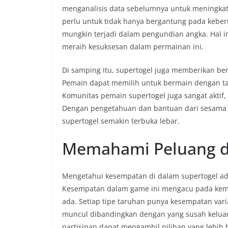
menganalisis data sebelumnya untuk meningka
perlu untuk tidak hanya bergantung pada keber
mungkin terjadi dalam pengundian angka. Hal in
meraih kesuksesan dalam permainan ini.
Di samping itu, supertogel juga memberikan ber
Pemain dapat memilih untuk bermain dengan tar
Komunitas pemain supertogel juga sangat aktif, 
Dengan pengetahuan dan bantuan dari sesama
supertogel semakin terbuka lebar.
Memahami Peluang di
Mengetahui kesempatan di dalam supertogel ada
Kesempatan dalam game ini mengacu pada kemung
ada. Setiap tipe taruhan punya kesempatan vari
muncul dibandingkan dengan yang susah keluar
partisipan dapat mengambil pilihan yang lebih 