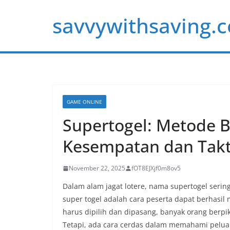
Skip
savvywithsaving.
to
content
GAME ONLINE
Supertogel: Metode 
Kesempatan dan Takt
November 22, 2025
fOT8EJXjf0m8ov5
Dalam alam jagat lotere, nama supertogel serin
super togel adalah cara peserta dapat berhasil 
harus dipilih dan dipasang, banyak orang ber
Tetapi, ada cara cerdas dalam memahami pelua