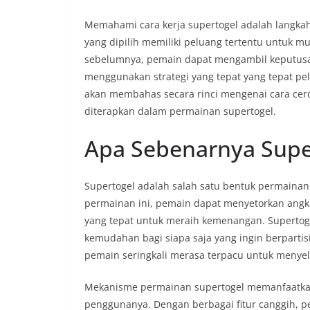
Memahami cara kerja supertogel adalah langkah
yang dipilih memiliki peluang tertentu untuk mu
sebelumnya, pemain dapat mengambil keputusan 
menggunakan strategi yang tepat yang tepat pe
akan membahas secara rinci mengenai cara cer
diterapkan dalam permainan supertogel.
Apa Sebenarnya Super
Supertogel adalah salah satu bentuk permainan
permainan ini, pemain dapat menyetorkan angk
yang tepat untuk meraih kemenangan. Supertoge
kemudahan bagi siapa saja yang ingin berpartis
pemain seringkali merasa terpacu untuk menyeli
Mekanisme permainan supertogel memanfaatkan
penggunanya. Dengan berbagai fitur canggih, 