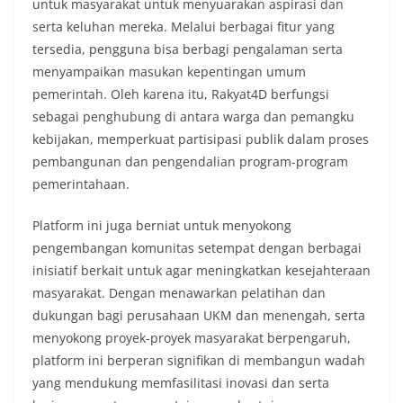
untuk masyarakat untuk menyuarakan aspirasi dan
serta keluhan mereka. Melalui berbagai fitur yang
tersedia, pengguna bisa berbagi pengalaman serta
menyampaikan masukan kepentingan umum
pemerintah. Oleh karena itu, Rakyat4D berfungsi
sebagai penghubung di antara warga dan pemangku
kebijakan, memperkuat partisipasi publik dalam proses
pembangunan dan pengendalian program-program
pemerintahaan.
Platform ini juga berniat untuk menyokong
pengembangan komunitas setempat dengan berbagai
inisiatif berkait untuk agar meningkatkan kesejahteraan
masyarakat. Dengan menawarkan pelatihan dan
dukungan bagi perusahaan UKM dan menengah, serta
menyokong proyek-proyek masyarakat berpengaruh,
platform ini berperan signifikan di membangun wadah
yang mendukung memfasilitasi inovasi dan serta