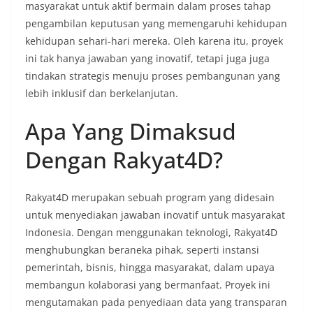
masyarakat untuk aktif bermain dalam proses tahap
pengambilan keputusan yang memengaruhi kehidupan
kehidupan sehari-hari mereka. Oleh karena itu, proyek
ini tak hanya jawaban yang inovatif, tetapi juga juga
tindakan strategis menuju proses pembangunan yang
lebih inklusif dan berkelanjutan.
Apa Yang Dimaksud
Dengan Rakyat4D?
Rakyat4D merupakan sebuah program yang didesain
untuk menyediakan jawaban inovatif untuk masyarakat
Indonesia. Dengan menggunakan teknologi, Rakyat4D
menghubungkan beraneka pihak, seperti instansi
pemerintah, bisnis, hingga masyarakat, dalam upaya
membangun kolaborasi yang bermanfaat. Proyek ini
mengutamakan pada penyediaan data yang transparan