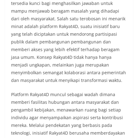
tersedia kunci bagi menghasilkan jawaban untuk
mampu menjawab beragam masalah yang dihadapi
dari oleh masyarakat. Salah satu terobosan ini menarik
minat adalah platform Rakyat4D, suatu inisiatif baru
yang telah diciptakan untuk mendorong partisipasi
publik dalam pembangunan pembangunan dan
memberi akses yang lebih efektif terhadap beragam
jasa umum. Konsep Rakyat4D tidak hanya hanya
menjadi ungkapan, melainkan juga merupakan
menyimbolkan semangat kolaborasi antara pemerintah
dan masyarakat untuk menyikapi transformasi waktu.
Platform Rakyat4D muncul sebagai wadah dimana
memberi fasilitas hubungan antara masyarakat dan
pengambil kebijakan, menawarkan ruang bagi setiap
individu agar menyampaikan aspirasi serta kontribusi
mereka. Melalui pendekatan yang berbasis pada
teknologi, inisiatif Rakyat4D berusaha memberdayakan