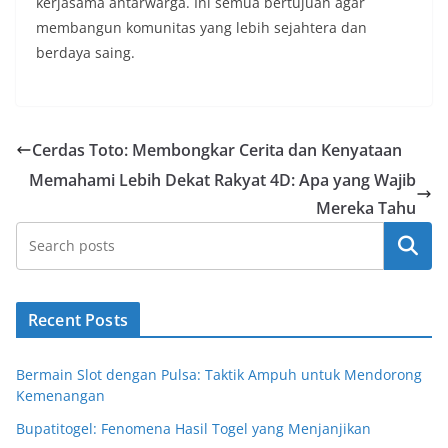
kerjasama antarwarga. Ini semua bertujuan agar
membangun komunitas yang lebih sejahtera dan
berdaya saing.
Cerdas Toto: Membongkar Cerita dan Kenyataan
Memahami Lebih Dekat Rakyat 4D: Apa yang Wajib
Mereka Tahu
Search
Recent Posts
Bermain Slot dengan Pulsa: Taktik Ampuh untuk Mendorong
Kemenangan
Bupatitogel: Fenomena Hasil Togel yang Menjanjikan