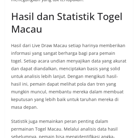
Hasil dan Statistik Togel
Macau
Hasil dari Live Draw Macau setiap harinya memberikan
informasi yang sangat berharga bagi para pemain
togel. Setiap acara undian menyajikan data yang akurat
dan dapat diandalkan, menciptakan basis yang solid
untuk analisis lebih lanjut. Dengan mengikuti hasil-
hasil ini, pemain dapat melihat pola dan tren yang
mungkin muncul, membantu mereka dalam membuat
keputusan yang lebih baik untuk taruhan mereka di
masa depan.
Statistik juga memainkan peran penting dalam
permainan Togel Macau. Melalui analisis data hasil
sebelumnya, pemain bisa mengidentifikasi angka-