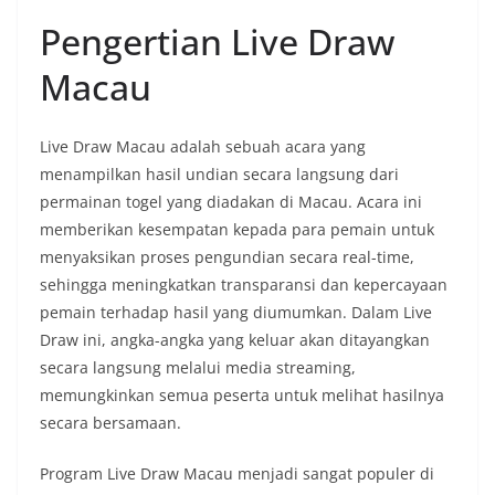
Pengertian Live Draw
Macau
Live Draw Macau adalah sebuah acara yang
menampilkan hasil undian secara langsung dari
permainan togel yang diadakan di Macau. Acara ini
memberikan kesempatan kepada para pemain untuk
menyaksikan proses pengundian secara real-time,
sehingga meningkatkan transparansi dan kepercayaan
pemain terhadap hasil yang diumumkan. Dalam Live
Draw ini, angka-angka yang keluar akan ditayangkan
secara langsung melalui media streaming,
memungkinkan semua peserta untuk melihat hasilnya
secara bersamaan.
Program Live Draw Macau menjadi sangat populer di