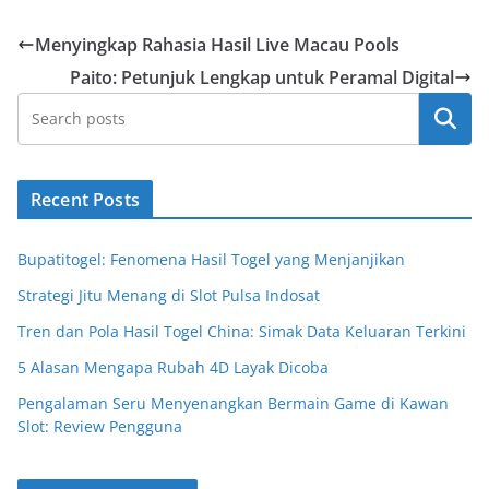
Menyingkap Rahasia Hasil Live Macau Pools
Paito: Petunjuk Lengkap untuk Peramal Digital
Search
Recent Posts
Bupatitogel: Fenomena Hasil Togel yang Menjanjikan
Strategi Jitu Menang di Slot Pulsa Indosat
Tren dan Pola Hasil Togel China: Simak Data Keluaran Terkini
5 Alasan Mengapa Rubah 4D Layak Dicoba
Pengalaman Seru Menyenangkan Bermain Game di Kawan
Slot: Review Pengguna