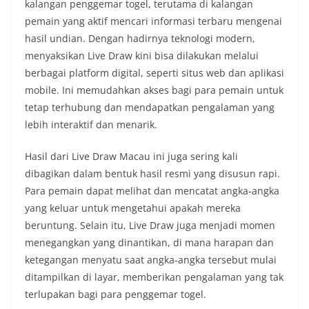
kalangan penggemar togel, terutama di kalangan
pemain yang aktif mencari informasi terbaru mengenai
hasil undian. Dengan hadirnya teknologi modern,
menyaksikan Live Draw kini bisa dilakukan melalui
berbagai platform digital, seperti situs web dan aplikasi
mobile. Ini memudahkan akses bagi para pemain untuk
tetap terhubung dan mendapatkan pengalaman yang
lebih interaktif dan menarik.
Hasil dari Live Draw Macau ini juga sering kali
dibagikan dalam bentuk hasil resmi yang disusun rapi.
Para pemain dapat melihat dan mencatat angka-angka
yang keluar untuk mengetahui apakah mereka
beruntung. Selain itu, Live Draw juga menjadi momen
menegangkan yang dinantikan, di mana harapan dan
ketegangan menyatu saat angka-angka tersebut mulai
ditampilkan di layar, memberikan pengalaman yang tak
terlupakan bagi para penggemar togel.