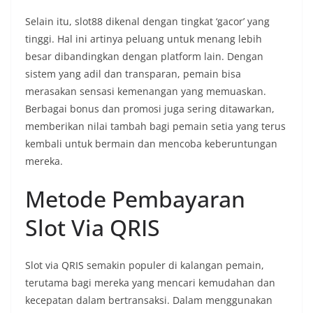
Selain itu, slot88 dikenal dengan tingkat ‘gacor’ yang
tinggi. Hal ini artinya peluang untuk menang lebih
besar dibandingkan dengan platform lain. Dengan
sistem yang adil dan transparan, pemain bisa
merasakan sensasi kemenangan yang memuaskan.
Berbagai bonus dan promosi juga sering ditawarkan,
memberikan nilai tambah bagi pemain setia yang terus
kembali untuk bermain dan mencoba keberuntungan
mereka.
Metode Pembayaran
Slot Via QRIS
Slot via QRIS semakin populer di kalangan pemain,
terutama bagi mereka yang mencari kemudahan dan
kecepatan dalam bertransaksi. Dalam menggunakan