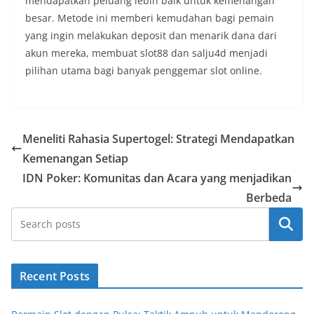
mendapatkan peluang lebih baik untuk kemenangan
besar. Metode ini memberi kemudahan bagi pemain
yang ingin melakukan deposit dan menarik dana dari
akun mereka, membuat slot88 dan salju4d menjadi
pilihan utama bagi banyak penggemar slot online.
Meneliti Rahasia Supertogel: Strategi Mendapatkan
Kemenangan Setiap
IDN Poker: Komunitas dan Acara yang menjadikan
Berbeda
Search
Recent Posts