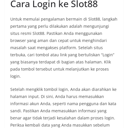
Cara Login ke Slot88
Untuk memulai pengalaman bermain di Slot88, langkah
pertama yang perlu dilakukan adalah mengunjungi
situs resmi Slot88. Pastikan Anda menggunakan
browser yang aman dan cepat untuk menghindari
masalah saat mengakses platform. Setelah situs
terbuka, cari tombol atau link yang bertuliskan “Login”
yang biasanya terdapat di bagian atas halaman. Klik
pada tombol tersebut untuk melanjutkan ke proses
login.
Setelah mengklik tombol login, Anda akan diarahkan ke
halaman input. Di sini, Anda harus memasukkan
informasi akun Anda, seperti nama pengguna dan kata
sandi. Pastikan Anda memasukkan informasi yang
benar agar tidak terjadi kesalahan dalam proses login.
Periksa kembali data yang Anda masukkan sebelum