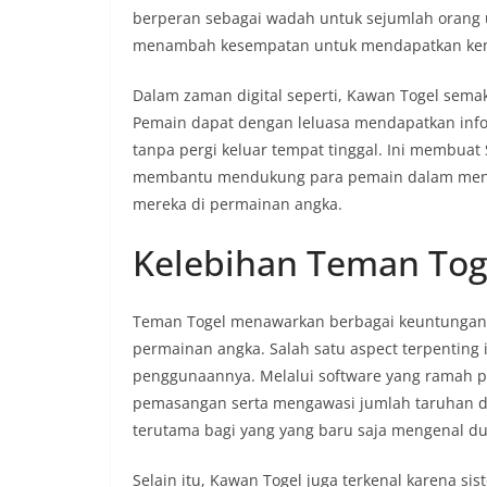
berperan sebagai wadah untuk sejumlah orang u
menambah kesempatan untuk mendapatkan ke
Dalam zaman digital seperti, Kawan Togel semak
Pemain dapat dengan leluasa mendapatkan info
tanpa pergi keluar tempat tinggal. Ini membuat
membantu mendukung para pemain dalam meng
mereka di permainan angka.
Kelebihan Teman Tog
Teman Togel menawarkan berbagai keuntungan 
permainan angka. Salah satu aspect terpenting
penggunaannya. Melalui software yang ramah 
pemasangan serta mengawasi jumlah taruhan 
terutama bagi yang yang baru saja mengenal dun
Selain itu, Kawan Togel juga terkenal karena s