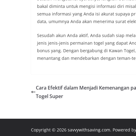
bakal diminta untuk mengisi informasi diri misa
semua informasi yang Anda isi akurat supaya pr
data, umumnya Anda akan menerima surat elektr
Sesudah akun Anda aktif, Anda sudah siap me
jenis jenis-jenis permainan togel yang dapat A
bonus yang. Dengan bergabung di Kawan Togel
menantang dan mendebarkan dengan teman-te
Cara Efektif dalam Menjadi Kemenangan p
Togel Super
Copyright © 2026
savvywithsaving.com
. Powered b