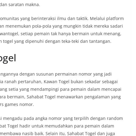
dan saratan makna.
omunitas yang berinteraksi ilmu dan taktik. Melalui platform
, dan menemukan pola-pola yang mungkin tidak mereka sadari
antogel, setiap pemain tak hanya bermain untuk menang,
 togel yang dipenuhi dengan teka-teki dan tantangan.
ogel
ubungannya dengan susunan permainan nomor yang jadi
nia ranah pertaruhan, Kawan Togel bukan sekadar sebagai
yang setia yang mendampingi para pemain dalam mencapai
 cara bermain, Sahabat Togel menawarkan pengalaman yang
rs games nomor.
disi mengadu pada angka nomor yang terpilih dengan random
abat Togel hadir untuk memudahkan para pemain dalam
membawa nasib baik. Selain itu, Sahabat Togel dan juga