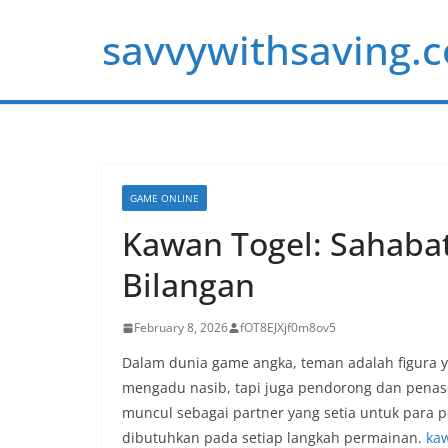
Skip
savvywithsaving.
to
content
GAME ONLINE
Kawan Togel: Sahabat
Bilangan
February 8, 2026
fOT8EJXjf0m8ov5
Dalam dunia game angka, teman adalah figura y
mengadu nasib, tapi juga pendorong dan penase
muncul sebagai partner yang setia untuk para 
dibutuhkan pada setiap langkah permainan.
kaw