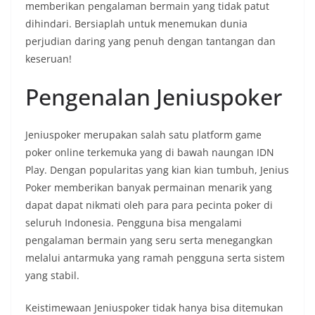
memberikan pengalaman bermain yang tidak patut
dihindari. Bersiaplah untuk menemukan dunia
perjudian daring yang penuh dengan tantangan dan
keseruan!
Pengenalan Jeniuspoker
Jeniuspoker merupakan salah satu platform game
poker online terkemuka yang di bawah naungan IDN
Play. Dengan popularitas yang kian kian tumbuh, Jenius
Poker memberikan banyak permainan menarik yang
dapat dapat nikmati oleh para para pecinta poker di
seluruh Indonesia. Pengguna bisa mengalami
pengalaman bermain yang seru serta menegangkan
melalui antarmuka yang ramah pengguna serta sistem
yang stabil.
Keistimewaan Jeniuspoker tidak hanya bisa ditemukan