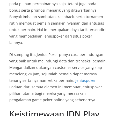
pada pilihan permainannya saja, tetapi juga pada
bonus serta promosi menarik yang ditawarkannya.
Banyak imbalan sambutan, cashback, serta turnamen
rutin membuat pemain semakin nyaman dan antusias
untuk bermain. Hal ini merupakan daya tarik tersendiri
yang membedakan Jeniuspoker dari situs poker
lainnya.
Di samping itu, Jenius Poker punya cara perlindungan
yang baik untuk melindungi data dan transaksi pemain.
Mengandalkan dukungan customer service yang siap
menolong 24 jam, sejumlah pemain dapat merasa
tenang serta nyaman ketika bermain.
jeniuspoker
Paduan dari semua elemen ini membuat Jeniuspoker
pilihan utama bagi mereka yang merasakan
pengalaman game poker online yang sebenarnya.
Keistimewaan IDN Play