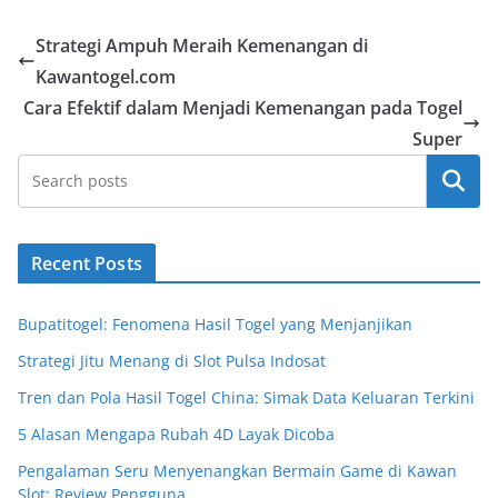
Strategi Ampuh Meraih Kemenangan di
Kawantogel.com
Cara Efektif dalam Menjadi Kemenangan pada Togel
Super
Search
Recent Posts
Bupatitogel: Fenomena Hasil Togel yang Menjanjikan
Strategi Jitu Menang di Slot Pulsa Indosat
Tren dan Pola Hasil Togel China: Simak Data Keluaran Terkini
5 Alasan Mengapa Rubah 4D Layak Dicoba
Pengalaman Seru Menyenangkan Bermain Game di Kawan
Slot: Review Pengguna