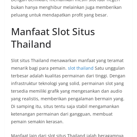
bukan hanya menghibur melainkan juga memberikan
peluang untuk mendapatkan profit yang besar.
Manfaat Slot Situs
Thailand
Slot situs Thailand menawarkan manfaat yang teramat
menarik bagi para pemain.
slot thailand
Satu unggulan
terbesar adalah kualitas permainan dari tinggi. Dengan
infrastruktur teknologi yang solid, permainan slot yang
tersedia memiliki grafik yang mengesankan dan audio
yang realistis, memberikan pengalaman bermain yang.
Di samping itu, situs tentu saja stabil mengamankan
ketenangan permainan dari gangguan, membuat
pemain semakin kerasan.
Manfaat lain dari slot situs Thailand ialah beragamnya