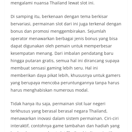
mengalami nuansa Thailand lewat slot ini.
Di samping itu, berkenaan dengan tema berkisar
bervariasi, permainan slot dari ini juga terkenal dengan
bonus dan promosi menggembirakan. Sejumlah
operator menawarkan berbagai jenis bonus yang bisa
dapat digunakan oleh pemain untuk memperbesar
kesempatan menang. Dari imbalan pendatang baru
hingga putaran gratis, semua hal ini dirancang supaya
membuat sensasi gaming lebih seru. Hal ini
memberikan daya pikat lebih, khususnya untuk gamers
yang berupaya mencoba peruntungannya tanpa harus
harus menghabiskan numerous modal.
Tidak hanya itu saja, permainan slot luar negeri
terkhusus yang berasal berasal negara Thailand,
menawarkan inovasi dalam sistem permainan. Ciri-ciri
interaktif, contohnya game tambahan dan hadiah yang