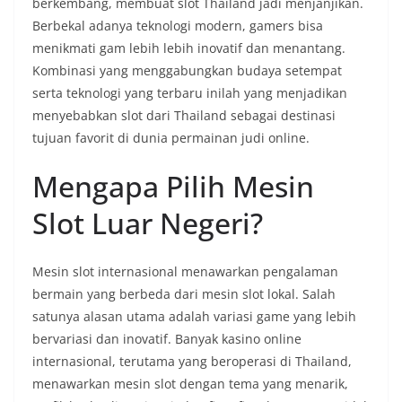
berkembang, membuat slot Thailand jadi menjanjikan.
Berbekal adanya teknologi modern, gamers bisa
menikmati gam lebih lebih inovatif dan menantang.
Kombinasi yang menggabungkan budaya setempat
serta teknologi yang terbaru inilah yang menjadikan
menyebabkan slot dari Thailand sebagai destinasi
tujuan favorit di dunia permainan judi online.
Mengapa Pilih Mesin
Slot Luar Negeri?
Mesin slot internasional menawarkan pengalaman
bermain yang berbeda dari mesin slot lokal. Salah
satunya alasan utama adalah variasi game yang lebih
bervariasi dan inovatif. Banyak kasino online
internasional, terutama yang beroperasi di Thailand,
menawarkan mesin slot dengan tema yang menarik,