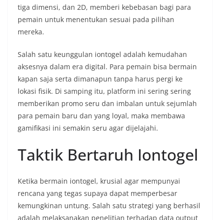
tiga dimensi, dan 2D, memberi kebebasan bagi para
pemain untuk menentukan sesuai pada pilihan
mereka.
Salah satu keunggulan iontogel adalah kemudahan
aksesnya dalam era digital. Para pemain bisa bermain
kapan saja serta dimanapun tanpa harus pergi ke
lokasi fisik. Di samping itu, platform ini sering sering
memberikan promo seru dan imbalan untuk sejumlah
para pemain baru dan yang loyal, maka membawa
gamifikasi ini semakin seru agar dijelajahi.
Taktik Bertaruh Iontogel
Ketika bermain iontogel, krusial agar mempunyai
rencana yang tegas supaya dapat memperbesar
kemungkinan untung. Salah satu strategi yang berhasil
adalah melaksanakan penelitian terhadap data output