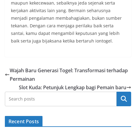
maupun kekecewaan, sebaiknya jeda sejenak serta
kerjakan aktivitas lain yang. Bermain seharusnya
menjadi pengalaman membahagiakan, bukan sumber
tekanan. Dengan cara menjaga perilaku baik serta
santai, kamu dapat mengambil keputusan yang lebih
baik serta juga bijaksana ketika bertaruh iontogel.
Wajah Baru Generasi Togel: Transformasi terhadap
Permainan
Slot Kuda: Petunjuk Lengkap bagi Pemain baru
Search
Recent Posts