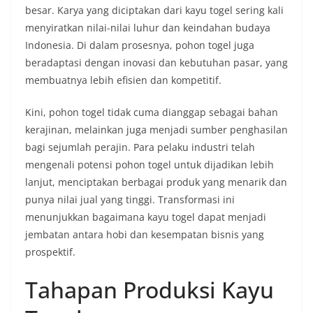
besar. Karya yang diciptakan dari kayu togel sering kali
menyiratkan nilai-nilai luhur dan keindahan budaya
Indonesia. Di dalam prosesnya, pohon togel juga
beradaptasi dengan inovasi dan kebutuhan pasar, yang
membuatnya lebih efisien dan kompetitif.
Kini, pohon togel tidak cuma dianggap sebagai bahan
kerajinan, melainkan juga menjadi sumber penghasilan
bagi sejumlah perajin. Para pelaku industri telah
mengenali potensi pohon togel untuk dijadikan lebih
lanjut, menciptakan berbagai produk yang menarik dan
punya nilai jual yang tinggi. Transformasi ini
menunjukkan bagaimana kayu togel dapat menjadi
jembatan antara hobi dan kesempatan bisnis yang
prospektif.
Tahapan Produksi Kayu