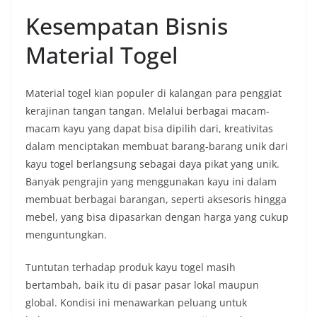
Kesempatan Bisnis
Material Togel
Material togel kian populer di kalangan para penggiat
kerajinan tangan tangan. Melalui berbagai macam-
macam kayu yang dapat bisa dipilih dari, kreativitas
dalam menciptakan membuat barang-barang unik dari
kayu togel berlangsung sebagai daya pikat yang unik.
Banyak pengrajin yang menggunakan kayu ini dalam
membuat berbagai barangan, seperti aksesoris hingga
mebel, yang bisa dipasarkan dengan harga yang cukup
menguntungkan.
Tuntutan terhadap produk kayu togel masih
bertambah, baik itu di pasar pasar lokal maupun
global. Kondisi ini menawarkan peluang untuk