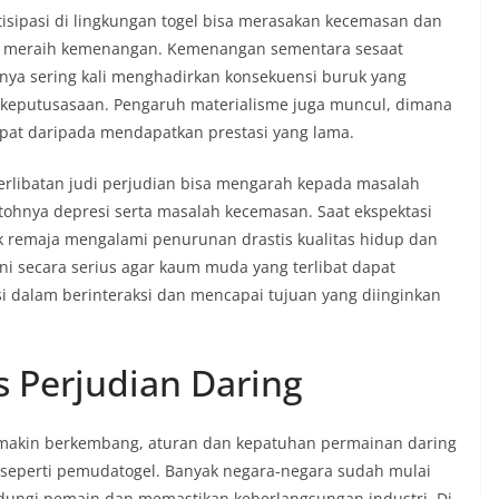
artisipasi di lingkungan togel bisa merasakan kecemasan dan
tuk meraih kemenangan. Kemenangan sementara sesaat
nya sering kali menghadirkan konsekuensi buruk yang
keputusasaan. Pengaruh materialisme juga muncul, dimana
epat daripada mendapatkan prestasi yang lama.
terlibatan judi perjudian bisa mengarah kepada masalah
tohnya depresi serta masalah kecemasan. Saat ekspektasi
remaja mengalami penurunan drastis kualitas hidup dan
ni secara serius agar kaum muda yang terlibat dapat
i dalam berinteraksi dan mencapai tujuan yang diinginkan
s Perjudian Daring
semakin berkembang, aturan dan kepatuhan permainan daring
 seperti pemudatogel. Banyak negara-negara sudah mulai
dungi pemain dan memastikan keberlangsungan industri. Di