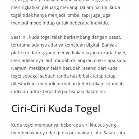
meningkatkan peluang menang. Dalam hal ini, kuda
togel tidak hanya menjadi lomba, tapi juga juga
menjadi mode hidup untuk beberapa individu.
Saat ini, kuda togel telah berkembang dengan pesat,
terutama adanya adanya kemajuan digital. Banyak
platform daring yang menyediakan layanan kuda togel,
menjadikannya jauh mudah di jangkau oleh siapa saja.
Namun, meskipun telah berubah, esensi dari kuda
togel sebagai sebuah tanda nasib baik tetap tetap
dilestarikan, menarik perhatian ketertarikan sejumlah
individu untuk terus berpartisipasi dalam ini.
Ciri-Ciri Kuda Togel
Kuda togel mempunyai beberapa ciri khusus yang
membedakannya dari jenis permainan lain. Salah satu