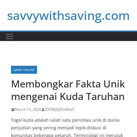
Skip
savvywithsaving.com
to
content
GAME ONLINE
Membongkar Fakta Unik
mengenai Kuda Taruhan
March 13, 2026
fOT8EJXjf0m8ov5
Togel kuda adalah salah satu peristiwa unik di dunia
perjudian yang sering menjadi topik diskusi di
komunitas beberapa petaruh. Terminologi ini merujuk