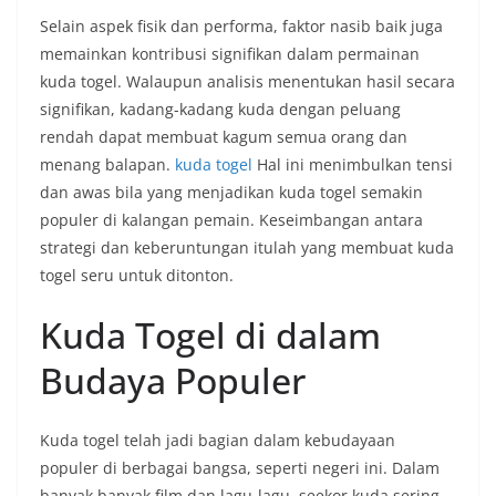
Selain aspek fisik dan performa, faktor nasib baik juga
memainkan kontribusi signifikan dalam permainan
kuda togel. Walaupun analisis menentukan hasil secara
signifikan, kadang-kadang kuda dengan peluang
rendah dapat membuat kagum semua orang dan
menang balapan.
kuda togel
Hal ini menimbulkan tensi
dan awas bila yang menjadikan kuda togel semakin
populer di kalangan pemain. Keseimbangan antara
strategi dan keberuntungan itulah yang membuat kuda
togel seru untuk ditonton.
Kuda Togel di dalam
Budaya Populer
Kuda togel telah jadi bagian dalam kebudayaan
populer di berbagai bangsa, seperti negeri ini. Dalam
banyak banyak film dan lagu-lagu, seekor kuda sering