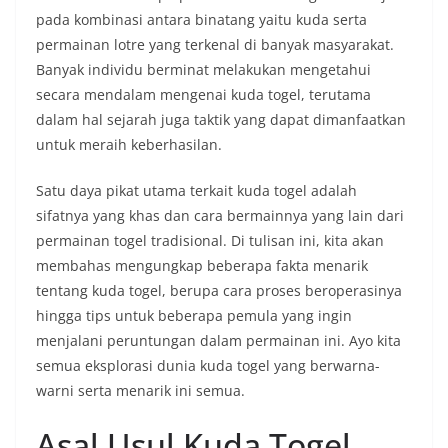
pada kombinasi antara binatang yaitu kuda serta
permainan lotre yang terkenal di banyak masyarakat.
Banyak individu berminat melakukan mengetahui
secara mendalam mengenai kuda togel, terutama
dalam hal sejarah juga taktik yang dapat dimanfaatkan
untuk meraih keberhasilan.
Satu daya pikat utama terkait kuda togel adalah
sifatnya yang khas dan cara bermainnya yang lain dari
permainan togel tradisional. Di tulisan ini, kita akan
membahas mengungkap beberapa fakta menarik
tentang kuda togel, berupa cara proses beroperasinya
hingga tips untuk beberapa pemula yang ingin
menjalani peruntungan dalam permainan ini. Ayo kita
semua eksplorasi dunia kuda togel yang berwarna-
warni serta menarik ini semua.
Asal Usul Kuda Togel