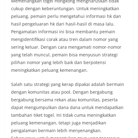
Memenangkan togel Hongkong mengharuskan tidak
cukup dengan keberuntungan. Untuk meningkatkan
peluang, pemain perlu mengetahui informasi hk dan
hasil pengeluaran hk dari hasil-hasil di masa lalu.
Pengamatan informasi ini bisa membantu pemain
mengidentifikasi corak atau tren dalam nomor yang
sering keluar. Dengan cara mengamati nomor-nomor
yang telah muncul, pemain bisa menyusun strategi
pilihan nomor yang lebih baik dan berpotensi
meningkatkan peluang kemenangan.
Salah satu strategi yang kerap dipakai adalah bermain
dengan komunitas atau pool. Dengan bergabung
bergabung bersama rekan atau komunitas, peserta
dapat mengumpulkan dana dana untuk mendapatkan
tambahan tiket togel. Ini tidak cuma meningkatkan
peluang kemenangan, tetapi juga menjadikan
pengalaman bermain lebih menyenangkan.