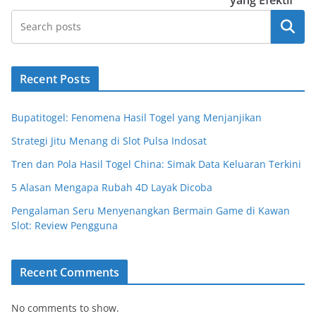
yang Efektif
Search
Recent Posts
Bupatitogel: Fenomena Hasil Togel yang Menjanjikan
Strategi Jitu Menang di Slot Pulsa Indosat
Tren dan Pola Hasil Togel China: Simak Data Keluaran Terkini
5 Alasan Mengapa Rubah 4D Layak Dicoba
Pengalaman Seru Menyenangkan Bermain Game di Kawan
Slot: Review Pengguna
Recent Comments
No comments to show.