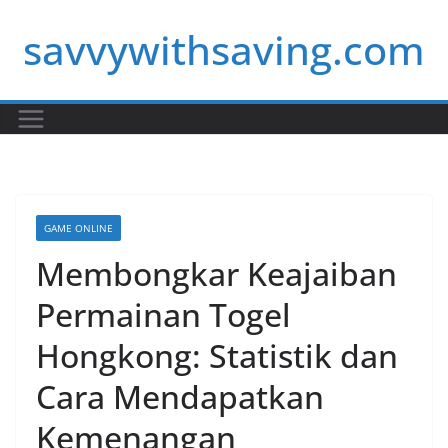
Skip
savvywithsaving.com
to
content
GAME ONLINE
Membongkar Keajaiban
Permainan Togel
Hongkong: Statistik dan
Cara Mendapatkan
Kemenangan