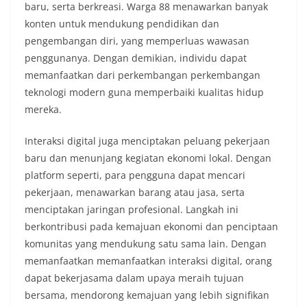
baru, serta berkreasi. Warga 88 menawarkan banyak
konten untuk mendukung pendidikan dan
pengembangan diri, yang memperluas wawasan
penggunanya. Dengan demikian, individu dapat
memanfaatkan dari perkembangan perkembangan
teknologi modern guna memperbaiki kualitas hidup
mereka.
Interaksi digital juga menciptakan peluang pekerjaan
baru dan menunjang kegiatan ekonomi lokal. Dengan
platform seperti, para pengguna dapat mencari
pekerjaan, menawarkan barang atau jasa, serta
menciptakan jaringan profesional. Langkah ini
berkontribusi pada kemajuan ekonomi dan penciptaan
komunitas yang mendukung satu sama lain. Dengan
memanfaatkan memanfaatkan interaksi digital, orang
dapat bekerjasama dalam upaya meraih tujuan
bersama, mendorong kemajuan yang lebih signifikan