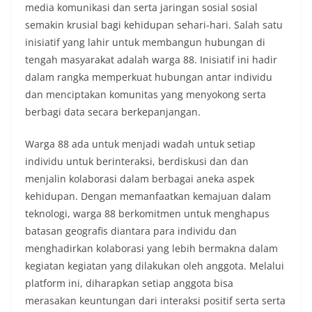
media komunikasi dan serta jaringan sosial sosial
semakin krusial bagi kehidupan sehari-hari. Salah satu
inisiatif yang lahir untuk membangun hubungan di
tengah masyarakat adalah warga 88. Inisiatif ini hadir
dalam rangka memperkuat hubungan antar individu
dan menciptakan komunitas yang menyokong serta
berbagi data secara berkepanjangan.
Warga 88 ada untuk menjadi wadah untuk setiap
individu untuk berinteraksi, berdiskusi dan dan
menjalin kolaborasi dalam berbagai aneka aspek
kehidupan. Dengan memanfaatkan kemajuan dalam
teknologi, warga 88 berkomitmen untuk menghapus
batasan geografis diantara para individu dan
menghadirkan kolaborasi yang lebih bermakna dalam
kegiatan kegiatan yang dilakukan oleh anggota. Melalui
platform ini, diharapkan setiap anggota bisa
merasakan keuntungan dari interaksi positif serta serta