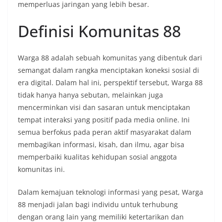
memperluas jaringan yang lebih besar.
Definisi Komunitas 88
Warga 88 adalah sebuah komunitas yang dibentuk dari
semangat dalam rangka menciptakan koneksi sosial di
era digital. Dalam hal ini, perspektif tersebut, Warga 88
tidak hanya hanya sebutan, melainkan juga
mencerminkan visi dan sasaran untuk menciptakan
tempat interaksi yang positif pada media online. Ini
semua berfokus pada peran aktif masyarakat dalam
membagikan informasi, kisah, dan ilmu, agar bisa
memperbaiki kualitas kehidupan sosial anggota
komunitas ini.
Dalam kemajuan teknologi informasi yang pesat, Warga
88 menjadi jalan bagi individu untuk terhubung
dengan orang lain yang memiliki ketertarikan dan