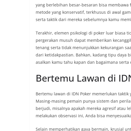
yang berlebihan besar-besaran bisa membawa f
metode yang konservatif, terkhusus di awal ga
serta taktik dari mereka sebelumnya kamu mem
Terakhir, elemen psikologi di poker luar biasa 
pergerakan musuh dapat memberikan kecanggiha
tenang serta tidak menunjukkan kekurangan sa
dari ketidakpastian. Bahkan, kadang tipu daya bis
asalkan kamu tahu kapan dan bagaimana serta 
Bertemu Lawan di ID
Bertemu lawan di IDN Poker memerlukan taktik
Masing-masing pemain punya sistem dan perila
berjudi, misalnya apakah mereka agresif atau l
melakukan observasi ini, Anda bisa menyesuaika
Selain memperhatikan gaya bermain, krusial unt