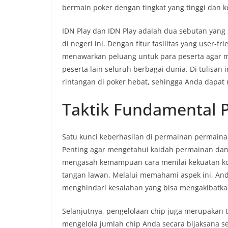
bermain poker dengan tingkat yang tinggi da
IDN Play dan IDN Play adalah dua sebutan yang
di negeri ini. Dengan fitur fasilitas yang user-
menawarkan peluang untuk para peserta aga
peserta lain seluruh berbagai dunia. Di tulisan
rintangan di poker hebat, sehingga Anda dapat
Taktik Fundamental P
Satu kunci keberhasilan di permainan permaina
Penting agar mengetahui kaidah permainan dan
mengasah kemampuan cara menilai kekuatan ko
tangan lawan. Melalui memahami aspek ini, And
menghindari kesalahan yang bisa mengakibatka
Selanjutnya, pengelolaan chip juga merupakan t
mengelola jumlah chip Anda secara bijaksana s