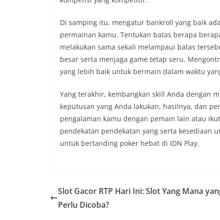
Di samping itu, mengatur bankroll yang baik ad
permainan kamu. Tentukan batas berapa berapa
melakukan sama sekali melampaui batas terseb
besar serta menjaga game tetap seru. Mengont
yang lebih baik untuk bermain dalam waktu yan
Yang terakhir, kembangkan skill Anda dengan me
keputusan yang Anda lakukan, hasilnya, dan pe
pengalaman kamu dengan pemain lain atau iku
pendekatan pendekatan yang serta kesediaan u
untuk bertanding poker hebat di IDN Play.
Slot Gacor RTP Hari Ini: Slot Yang Mana yan
Perlu Dicoba?