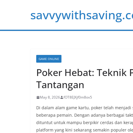
Skip
savvywithsaving.
to
content
GAME ONLINE
Poker Hebat: Teknik 
Tantangan
May 8, 2026
fOT8EJXjf0m8ov5
Di dalam alam game kartu, poker telah menjadi 
beberapa pemain. Dengan adanya berbagai taktik
dituntut untuk mampu berpikir cerdas dan kera
platform yang kini sekarang semakin populer o