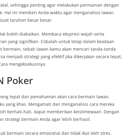
atal, sehingga penting agar melakukan permainan dengan
me. Hal ini memberi Anda waktu agar menganalisis lawan
buat taruhan besar besar.
tidak boleh diabaikan. Membaca ekspresi wajah serta
n yang signifikan. Cobalah untuk tetap dalam keadaan
at bermain, sebab lawan kamu akan mencari tanda-tanda
a menjadi strategi yang efektif jika dikerjakan secara tepat,
cara mengeksekusinya.
N Poker
 yang tepat dan pemahaman akan cara bermain lawan.
ku yang khas. Mengamati dan menganalisis cara mereka
ebih berhati-hati, dapat memberikan keistimewaan. Dengan
n strategi bermain Anda agar lebih berhasil.
uk bermain secara emosional dan tidak ikut oleh stres.