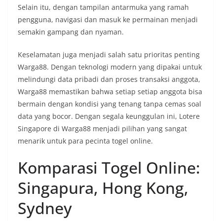
Selain itu, dengan tampilan antarmuka yang ramah
pengguna, navigasi dan masuk ke permainan menjadi
semakin gampang dan nyaman.
Keselamatan juga menjadi salah satu prioritas penting
Warga88. Dengan teknologi modern yang dipakai untuk
melindungi data pribadi dan proses transaksi anggota,
Warga88 memastikan bahwa setiap setiap anggota bisa
bermain dengan kondisi yang tenang tanpa cemas soal
data yang bocor. Dengan segala keunggulan ini, Lotere
Singapore di Warga88 menjadi pilihan yang sangat
menarik untuk para pecinta togel online.
Komparasi Togel Online:
Singapura, Hong Kong,
Sydney