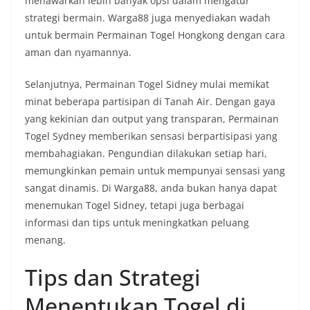
menawarkan lebih banyak opsi dalam mengatur
strategi bermain. Warga88 juga menyediakan wadah
untuk bermain Permainan Togel Hongkong dengan cara
aman dan nyamannya.
Selanjutnya, Permainan Togel Sidney mulai memikat
minat beberapa partisipan di Tanah Air. Dengan gaya
yang kekinian dan output yang transparan, Permainan
Togel Sydney memberikan sensasi berpartisipasi yang
membahagiakan. Pengundian dilakukan setiap hari,
memungkinkan pemain untuk mempunyai sensasi yang
sangat dinamis. Di Warga88, anda bukan hanya dapat
menemukan Togel Sidney, tetapi juga berbagai
informasi dan tips untuk meningkatkan peluang
menang.
Tips dan Strategi
Menentukan Togel di