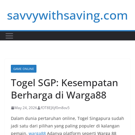
Skip
savvywithsaving.com
to
content
GAME ONLINE
Togel SGP: Kesempatan
Berharga di Warga88
May 24, 2026
fOT8EJXjf0m8ov5
Dalam dunia pertaruhan online, Togel Singapura sudah
jadi satu dari pilihan yang paling populer di kalangan
pemain.
warga88
Adanya platform seperti Warga 88