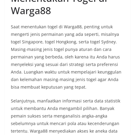
Warga88
Saat menentukan togel di Warga88, penting untuk
mengerti jenis permainan yang ada seperti, misalnya
togel Singapore, togel Hongkong, serta togel Sydney.
Masing-masing jenis togel punya aturan dan cara
permainan yang berbeda, oleh karena itu Anda harus
menyeleksi yang sesuai dari strategi serta preferensi
Anda. Luangkan waktu untuk mempelajari keunggulan
dan kelemahan masing-masing jenis togel agar Anda
bisa membuat keputusan yang tepat.
Selanjutnya, manfaatkan informasi serta data statistik
untuk membantu Anda mengambil pilihan. Banyak
pemain sukses serta menganalisis angka-angka
sebelumnya untuk mencari pola atau kecenderungan
tertentu. Warga88 menyediakan akses ke aneka data