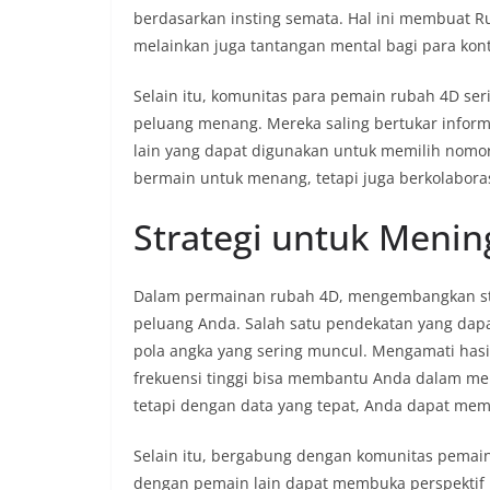
berdasarkan insting semata. Hal ini membuat R
melainkan juga tantangan mental bagi para kon
Selain itu, komunitas para pemain rubah 4D ser
peluang menang. Mereka saling bertukar inform
lain yang dapat digunakan untuk memilih nomor 
bermain untuk menang, tetapi juga berkolaboras
Strategi untuk Meni
Dalam permainan rubah 4D, mengembangkan stra
peluang Anda. Salah satu pendekatan yang dap
pola angka yang sering muncul. Mengamati has
frekuensi tinggi bisa membantu Anda dalam mer
tetapi dengan data yang tepat, Anda dapat mem
Selain itu, bergabung dengan komunitas pema
dengan pemain lain dapat membuka perspektif b