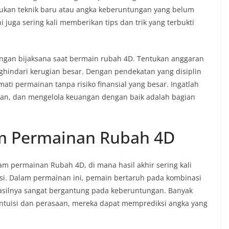
kan teknik baru atau angka keberuntungan yang belum
juga sering kali memberikan tips dan trik yang terbukti
engan bijaksana saat bermain rubah 4D. Tentukan anggaran
ghindari kerugian besar. Dengan pendekatan yang disiplin
ti permainan tanpa risiko finansial yang besar. Ingatlah
an, dan mengelola keuangan dengan baik adalah bagian
m Permainan Rubah 4D
 permainan Rubah 4D, di mana hasil akhir sering kali
iksi. Dalam permainan ini, pemain bertaruh pada kombinasi
silnya sangat bergantung pada keberuntungan. Banyak
tuisi dan perasaan, mereka dapat memprediksi angka yang